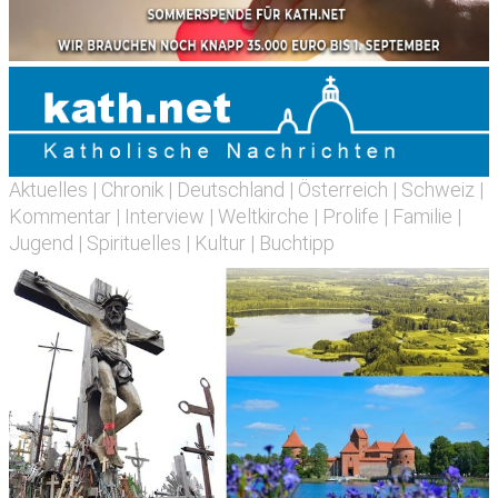
Aktuelles
|
Chronik
|
Deutschland
|
Österreich
|
Schweiz
|
Kommentar
|
Interview
|
Weltkirche
|
Prolife
|
Familie
|
Jugend
|
Spirituelles
|
Kultur
|
Buchtipp