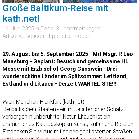
Große Baltikum-Reise mit
kath.net!
14. Juni 2025 in
Reise
, 3 Lesermeinungen
Artikel versenden
|
Tippfehler melden
29. August bis 5. September 2025 - Mit Msgr. P. Leo
Maasburg - Geplant: Besuch und gemeinsame Hl.
Messe mit Erzbischof Georg Gänswein - Drei
wunderschöne Länder im Spätsommer: Lettland,
Estland und Litauen - Derzeit WARTELISTE!!!
Wien-München-Frankfurt (kath.net)
Die baltischen Staaten - ein mittelalterlicher Schatz
verborgen in unberührter Natur. Litauen ist ein
erstaunliches Kaleidoskop an Kunst, Kultur und Religion.
Entdecken Sie Vilnius mit seinen gepflasterten Straßen
und barocken Kirchen - und auch andere Schätze wie