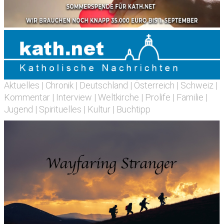
Aktuelles
|
Chronik
|
Deutschland
|
Österreich
|
Schweiz
|
Kommentar
|
Interview
|
Weltkirche
|
Prolife
|
Familie
|
Jugend
|
Spirituelles
|
Kultur
|
Buchtipp