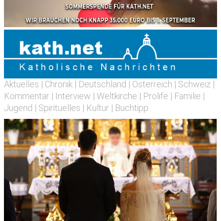
Aktuelles
|
Chronik
|
Deutschland
|
Österreich
|
Schweiz
|
Kommentar
|
Interview
|
Weltkirche
|
Prolife
|
Familie
|
Jugend
|
Spirituelles
|
Kultur
|
Buchtipp