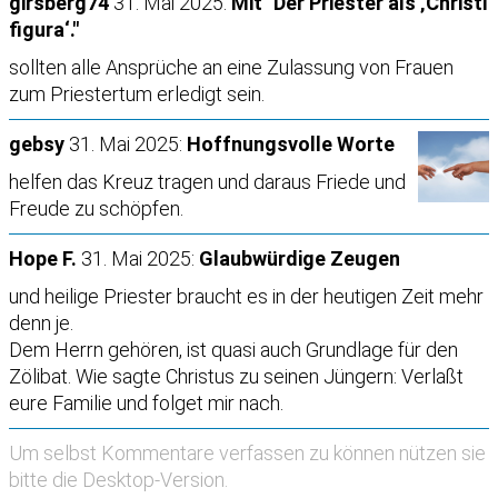
girsberg74
31. Mai 2025:
Mit "Der Priester als ‚Christi
figura‘."
sollten alle Ansprüche an eine Zulassung von Frauen
zum Priestertum erledigt sein.
gebsy
31. Mai 2025:
Hoffnungsvolle Worte
helfen das Kreuz tragen und daraus Friede und
Freude zu schöpfen.
Hope F.
31. Mai 2025:
Glaubwürdige Zeugen
und heilige Priester braucht es in der heutigen Zeit mehr
denn je.
Dem Herrn gehören, ist quasi auch Grundlage für den
Zölibat. Wie sagte Christus zu seinen Jüngern: Verlaßt
eure Familie und folget mir nach.
Um selbst Kommentare verfassen zu können nützen sie
bitte die
Desktop-Version
.