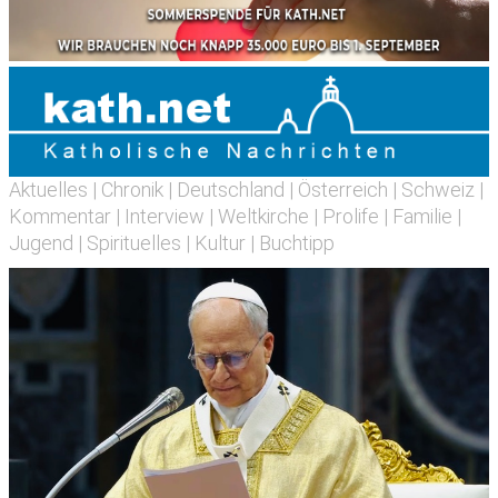
Aktuelles
|
Chronik
|
Deutschland
|
Österreich
|
Schweiz
|
Kommentar
|
Interview
|
Weltkirche
|
Prolife
|
Familie
|
Jugend
|
Spirituelles
|
Kultur
|
Buchtipp