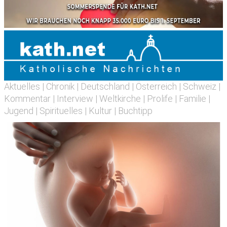
Aktuelles
|
Chronik
|
Deutschland
|
Österreich
|
Schweiz
|
Kommentar
|
Interview
|
Weltkirche
|
Prolife
|
Familie
|
Jugend
|
Spirituelles
|
Kultur
|
Buchtipp