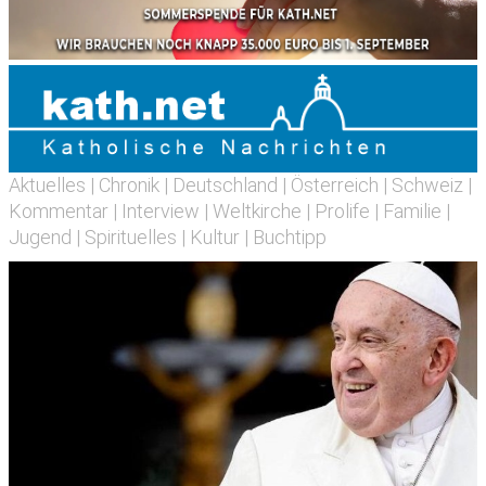
Aktuelles
|
Chronik
|
Deutschland
|
Österreich
|
Schweiz
|
Kommentar
|
Interview
|
Weltkirche
|
Prolife
|
Familie
|
Jugend
|
Spirituelles
|
Kultur
|
Buchtipp