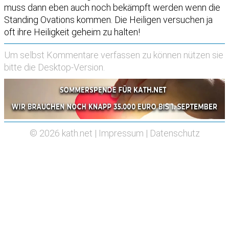
muss dann eben auch noch bekämpft werden wenn die
Standing Ovations kommen. Die Heiligen versuchen ja
oft ihre Heiligkeit geheim zu halten!
Um selbst Kommentare verfassen zu können nützen sie
bitte die
Desktop-Version
.
© 2026
kath.net
|
Impressum
|
Datenschutz