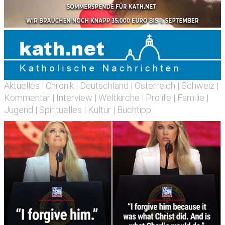
Aktuelles
|
Chronik
|
Deutschland
|
Österreich
|
Schweiz
|
Kommentar
|
Interview
|
Weltkirche
|
Prolife
|
Familie
|
Jugend
|
Spirituelles
|
Kultur
|
Buchtipp