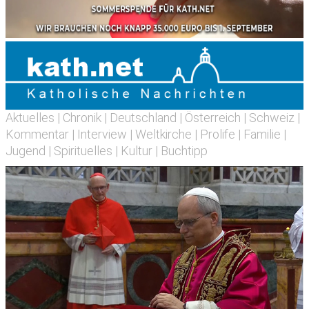
Aktuelles
|
Chronik
|
Deutschland
|
Österreich
|
Schweiz
|
Kommentar
|
Interview
|
Weltkirche
|
Prolife
|
Familie
|
Jugend
|
Spirituelles
|
Kultur
|
Buchtipp