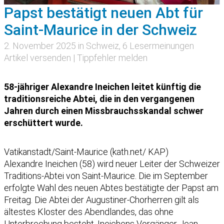
Papst bestätigt neuen Abt für
Saint-Maurice in der Schweiz
2. November 2025 in
Schweiz
, 6 Lesermeinungen
Artikel versenden
|
Tippfehler melden
58-jähriger Alexandre Ineichen leitet künftig die
traditionsreiche Abtei, die in den vergangenen
Jahren durch einen Missbrauchsskandal schwer
erschüttert wurde.
Vatikanstadt/Saint-Maurice (kath.net/ KAP)
Alexandre Ineichen (58) wird neuer Leiter der Schweizer
Traditions-Abtei von Saint-Maurice. Die im September
erfolgte Wahl des neuen Abtes bestätigte der Papst am
Freitag. Die Abtei der Augustiner-Chorherren gilt als
ältestes Kloster des Abendlandes, das ohne
Unterbrechung besteht. Ineichens Vorgänger Jean