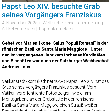
Papst Leo XIV. besuchte Grab
seines Vorgängers Franziskus
4. November 2025 in
Weltkirche
, keine Lesermeinung
Artikel versenden
|
Tippfehler melden
Gebet vor Marien-Ikone "Salus Populi Romani" in der
römischen Basilika Santa Maria Maggiore - Unter
den im vergangenen Jahr verstorbenen Kardinälen
und Bischöfen war auch der Salzburger Weihbischof
Andreas Laun
Vatikanstadt/Rom (kath.net/KAP) Papst Leo XIV. hat das
Grab seines Vorgängers Franziskus besucht. Vom
Vatikan veröffentlichte Fotos zeigen, wie er am
Montagabend an der Grabstätte in der römischen
Basilika Santa Maria Maggiore einen Strauß weißer
Rosen ablegte. Anschließend habe Leo vor der Marien-