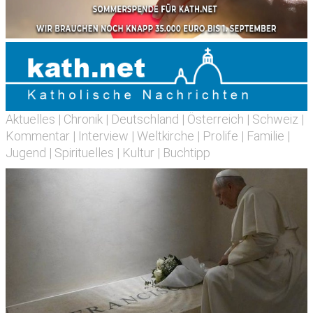
Aktuelles
|
Chronik
|
Deutschland
|
Österreich
|
Schweiz
|
Kommentar
|
Interview
|
Weltkirche
|
Prolife
|
Familie
|
Jugend
|
Spirituelles
|
Kultur
|
Buchtipp