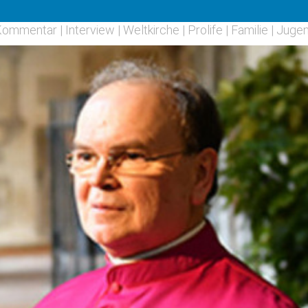
Kommentar
|
Interview
|
Weltkirche
|
Prolife
|
Familie
|
Juge