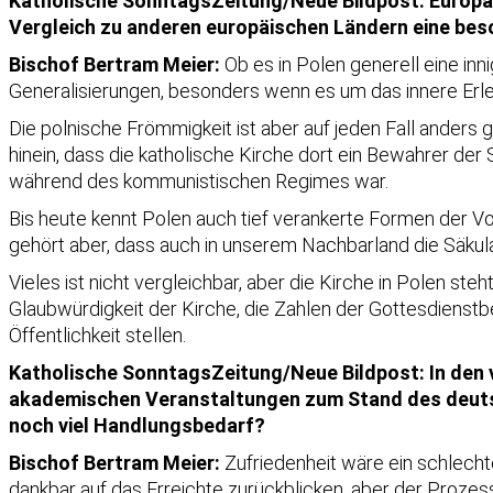
Katholische SonntagsZeitung/Neue Bildpost: Europa l
Vergleich zu anderen europäischen Ländern eine bes
Bischof Bertram Meier:
Ob es in Polen generell eine inn
Generalisierungen, besonders wenn es um das innere Er
Die polnische Frömmigkeit ist aber auf jeden Fall anders g
hinein, dass die katholische Kirche dort ein Bewahrer der
während des kommunistischen Regimes war.
Bis heute kennt Polen auch tief verankerte Formen der Volk
gehört aber, dass auch in unserem Nachbarland die Säkul
Vieles ist nicht vergleichbar, aber die Kirche in Polen ste
Glaubwürdigkeit der Kirche, die Zahlen der Gottesdienst
Öffentlichkeit stellen.
Katholische SonntagsZeitung/Neue Bildpost: In den
akademischen Veranstaltungen zum Stand des deutsch
noch viel Handlungsbedarf?
Bischof Bertram Meier:
Zufriedenheit wäre ein schlecht
dankbar auf das Erreichte zurückblicken, aber der Prozess