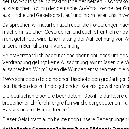
deutsch-polnische Kontaktgruppe der beiden Bischofskonfe
austauschen. Ich bin der deutsche Co-Vorsitzende der Gru
aus Kirche und Gesellschaft auf und informieren uns in v
Da sprechen wir natürlich auch über die Forderungen nach 
machen in solchen Gesprächen und auch öffentlich eines i
nicht gefährdet wird. Eine Haltung der Aufrechnung von
unserem Bemühen um Versöhnung.
Selbstverständlich bedeutet das aber nicht, dass um des 
Verdrängung gelingt keine Aussöhnung. Wir müssen die Ver
aussprechen. Wir müssen die Wunden ernstnehmen, die of
1965 schrieben die polnischen Bischöfe den großartigen Sa
den Bänken des zu Ende gehenden Konzils, gewähren Ver
Die deutschen Bischöfe beendeten 1965 ihre dankbare und
brüderlicher Ehrfurcht ergreifen wir die dargebotenen Hä
Hasses unsere Hände trenne.“
Dieser Geist trägt auch heute noch unsere Begegnungen 