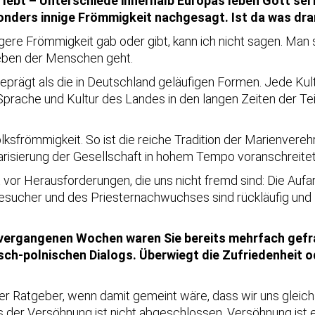
ebt – Unterschiede innerhalb Europas leben Gott sei 
onders innige Frömmigkeit nachgesagt. Ist da was dr
igere Frömmigkeit gab oder gibt, kann ich nicht sagen. Man 
leben der Menschen geht.
eprägt als die in Deutschland geläufigen Formen. Jede Kultu
 Sprache und Kultur des Landes in den langen Zeiten der Tei
sfrömmigkeit. So ist die reiche Tradition der Marienverehru
arisierung der Gesellschaft in hohem Tempo voranschreitet
ht vor Herausforderungen, die uns nicht fremd sind: Die Aufa
besucher und des Priesternachwuchses sind rückläufig und 
 vergangenen Wochen waren Sie bereits mehrfach gef
-polnischen Dialogs. Überwiegt die Zufriedenheit od
er Ratgeber, wenn damit gemeint wäre, dass wir uns gleic
 der Versöhnung ist nicht abgeschlossen. Versöhnung ist ei