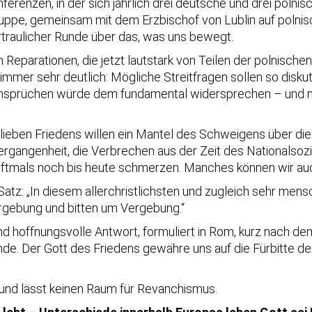
renzen, in der sich jährlich drei deutsche und drei polni
ppe, gemeinsam mit dem Erzbischof von Lublin auf polnisch
ertraulicher Runde über das, was uns bewegt.
Reparationen, die jetzt lautstark von Teilen der polnische
mmer sehr deutlich: Mögliche Streitfragen sollen so disku
 Ansprüchen würde dem fundamental widersprechen – und na
lieben Friedens willen ein Mantel des Schweigens über die
gangenheit, die Verbrechen aus der Zeit des Nationalsozial
tmals noch bis heute schmerzen. Manches können wir auch
tz: „In diesem allerchristlichsten und zugleich sehr mensc
gebung und bitten um Vergebung.“
 hoffnungsvolle Antwort, formuliert in Rom, kurz nach dem
nde. Der Gott des Friedens gewähre uns auf die Fürbitte de
und lässt keinen Raum für Revanchismus.