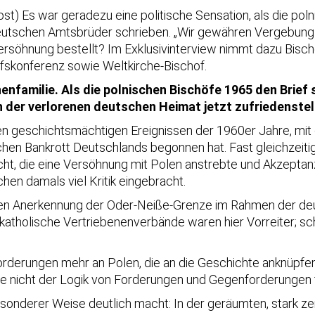
ost) Es war geradezu eine politische Sensation, als die 
deutschen Amtsbrüder schrieben. „Wir gewähren Vergebung 
Versöhnung bestellt? Im Exklusivinterview nimmt dazu Bisc
fskonferenz sowie Weltkirche-Bischof.
nfamilie. Als die polnischen Bischöfe 1965 den Brief 
en der verlorenen deutschen Heimat jetzt zufriedenste
en geschichtsmächtigen Ereignissen der 1960er Jahre, mit
chen Bankrott Deutschlands begonnen hat. Fast gleichzeiti
cht, die eine Versöhnung mit Polen anstrebte und Akzeptanz
hen damals viel Kritik eingebracht.
igen Anerkennung der Oder-Neiße-Grenze im Rahmen der deu
katholische Vertriebenenverbände waren hier Vorreiter; s
Forderungen mehr an Polen, die an die Geschichte anknüpfe
die nicht der Logik von Forderungen und Gegenforderungen 
besonderer Weise deutlich macht: In der geräumten, stark 