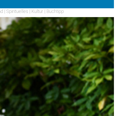
nd
|
Spirituelles
|
Kultur
|
Buchtipp