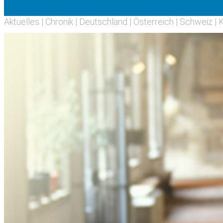
Aktuelles
|
Chronik
|
Deutschland
|
Österreich
|
Schweiz
|