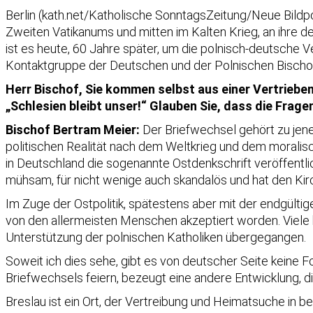
Berlin (kath.net/Katholische SonntagsZeitung/Neue Bildp
Zweiten Vatikanums und mitten im Kalten Krieg, an ihre 
ist es heute, 60 Jahre später, um die polnisch-deutsche 
Kontaktgruppe der Deutschen und der Polnischen Bischo
Herr Bischof, Sie kommen selbst aus einer Vertriebene
„Schlesien bleibt unser!“ Glauben Sie, dass die Frag
Bischof Bertram Meier:
Der Briefwechsel gehört zu jen
politischen Realität nach dem Weltkrieg und dem moralis
in Deutschland die sogenannte Ostdenkschrift veröffentli
mühsam, für nicht wenige auch skandalös und hat den Kirc
Im Zuge der Ostpolitik, spätestens aber mit der endgült
von den allermeisten Menschen akzeptiert worden. Viele 
Unterstützung der polnischen Katholiken übergegangen.
Soweit ich dies sehe, gibt es von deutscher Seite keine 
Briefwechsels feiern, bezeugt eine andere Entwicklung, 
Breslau ist ein Ort, der Vertreibung und Heimatsuche in 