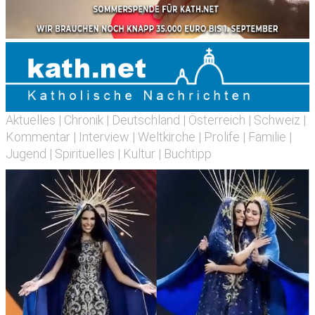
Aktuelles
|
Chronik
|
Deutschland
|
Österreich
|
Schweiz
|
Kommentar
|
Interview
|
Weltkirche
|
Prolife
|
Familie
|
Jugend
|
Spirituelles
|
Kultur
|
Buchtipp