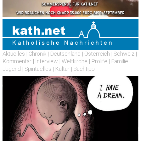
Aktuelles
|
Chronik
|
Deutschland
|
Österreich
|
Schweiz
|
Kommentar
|
Interview
|
Weltkirche
|
Prolife
|
Familie
|
Jugend
|
Spirituelles
|
Kultur
|
Buchtipp