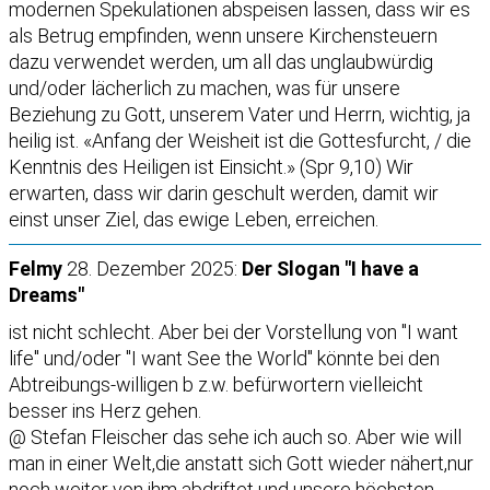
modernen Spekulationen abspeisen lassen, dass wir es
als Betrug empfinden, wenn unsere Kirchensteuern
dazu verwendet werden, um all das unglaubwürdig
und/oder lächerlich zu machen, was für unsere
Beziehung zu Gott, unserem Vater und Herrn, wichtig, ja
heilig ist. «Anfang der Weisheit ist die Gottesfurcht, / die
Kenntnis des Heiligen ist Einsicht.» (Spr 9,10) Wir
erwarten, dass wir darin geschult werden, damit wir
einst unser Ziel, das ewige Leben, erreichen.
Felmy
28. Dezember 2025:
Der Slogan "I have a
Dreams"
ist nicht schlecht. Aber bei der Vorstellung von "I want
life" und/oder "I want See the World" könnte bei den
Abtreibungs-willigen b z.w. befürwortern vielleicht
besser ins Herz gehen.
@ Stefan Fleischer das sehe ich auch so. Aber wie will
man in einer Welt,die anstatt sich Gott wieder nähert,nur
noch weiter von ihm abdriftet und unsere höchsten