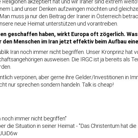
le Religionen akzeptiert hat und wir Iraner sind extrem welt
einem Land unser Denken aufzwingen möchten und gleichzeit
n muss ja nur den Beitrag der Iraner in Österreich betra
 unsere neue Heimat unterstützen und vorantreiben.
ten geschaffen haben, wirkt Europa oft zögerlich. Was
r den Menschen im Iran jetzt effektiv beim Aufbau ein
blik Iran noch immer nicht begriffen. Unser Kronprinz hat
chaftsangehörigen ausweisen. Die IRGC ist ja bereits als Te
rden.
ntlich verpönen, aber gerne ihre Gelder/Investitionen in Im
cht nur sprechen sondern handeln. Talk is cheap!
n noch immer nicht begriffen"
ber die Situation in seiner Heimat - "Das Christentum hat d
rJUiD6w