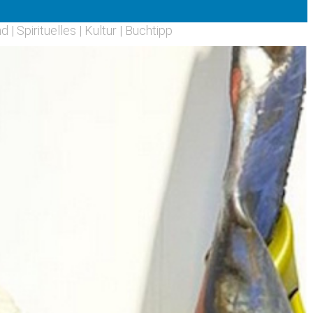
nd
|
Spirituelles
|
Kultur
|
Buchtipp