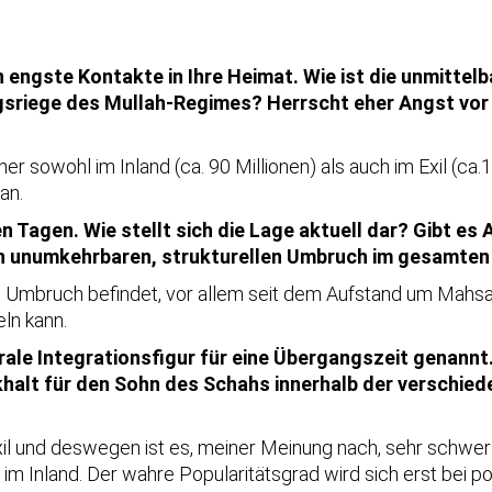
gen engste Kontakte in Ihre Heimat. Wie ist die unmitte
gsriege des Mullah-Regimes? Herrscht eher Angst vor e
aner sowohl im Inland (ca. 90 Millionen) als auch im Exil (ca.1
an.
en Tagen. Wie stellt sich die Lage aktuell dar? Gibt es
nen unumkehrbaren, strukturellen Umbruch im gesamte
m Umbruch befindet, vor allem seit dem Aufstand um Mahsa Am
ln kann.
rale Integrationsfigur für eine Übergangszeit genannt. 
halt für den Sohn des Schahs innerhalb der verschie
xil und deswegen ist es, meiner Meinung nach, sehr schwer 
 im Inland. Der wahre Popularitätsgrad wird sich erst bei po