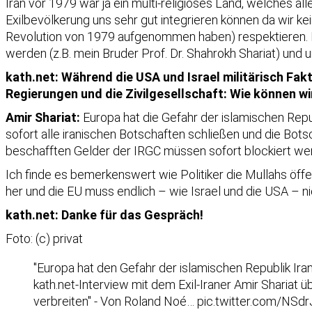
Iran vor 1979 war ja ein multi-religiöses Land, welches al
Exilbevölkerung uns sehr gut integrieren können da wir k
Revolution von 1979 aufgenommen haben) respektieren. Ma
werden (z.B. mein Bruder Prof. Dr. Shahrokh Shariat) und
kath.net: Während die USA und Israel militärisch Fak
Regierungen und die Zivilgesellschaft: Wie können wi
Amir Shariat:
Europa hat die Gefahr der islamischen Repu
sofort alle iranischen Botschaften schließen und die Bots
beschafften Gelder der IRGC müssen sofort blockiert we
Ich finde es bemerkenswert wie Politiker die Mullahs öffe
her und die EU muss endlich – wie Israel und die USA – ni
kath.net: Danke für das Gespräch!
Foto: (c) privat
"Europa hat den Gefahr der islamischen Republik Ira
kath.net-Interview mit dem Exil-Iraner Amir Shariat ü
verbreiten" - Von Roland Noé…
pic.twitter.com/NSd