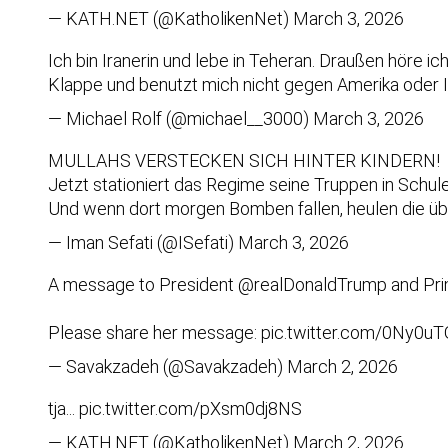
— KATH.NET (@KatholikenNet)
March 3, 2026
Ich bin Iranerin und lebe in Teheran. Draußen höre i
Klappe und benutzt mich nicht gegen Amerika oder 
— Michael Rolf (@michael__3000)
March 3, 2026
MULLAHS VERSTECKEN SICH HINTER KINDERN!
Jetzt stationiert das Regime seine Truppen in Schul
Und wenn dort morgen Bomben fallen, heulen die üb
— Iman Sefati (@ISefati)
March 3, 2026
A message to President
@realDonaldTrump
and Pri
Please share her message:
pic.twitter.com/0Ny0uT
— Savakzadeh (@Savakzadeh)
March 2, 2026
tja...
pic.twitter.com/pXsm0dj8NS
— KATH.NET (@KatholikenNet)
March 2, 2026