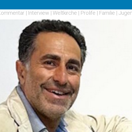
Kommentar
|
Interview
|
Weltkirche
|
Prolife
|
Familie
|
Juge