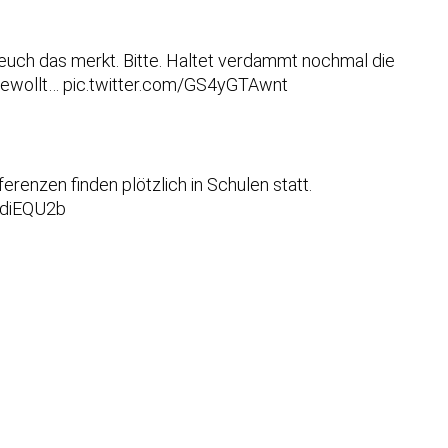
hr euch das merkt. Bitte. Haltet verdammt nochmal die
gewollt…
pic.twitter.com/GS4yGTAwnt
enzen finden plötzlich in Schulen statt.
rdiEQU2b