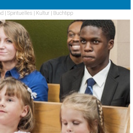
nd
|
Spirituelles
|
Kultur
|
Buchtipp