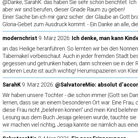
@Danke, SarahK: das haben Sie sehr schön berichtet. Ich se
aber wir sind berufen, dieser Gnade Raum zu geben!
Einer Sache bin ich mir ganz sicher: der Glaube an Gott br
Gloria-Gebet zum Ausdruck kommt. - Ein Danke an alle, die
modernchrist
9. März 2026:
Ich denke, man kann Kind
an das Heilige heranführen. So lernten wir bei den Nonnen
Tabernakel vorbeischaut. Auch in jeder fremden Stadt be
gegessen und getrunken haben, dann schreien sie in der R
anderen Leute ist auch wichtig! Herumspazieren von Kleine
SarahK
9. März 2026:
@SalvatoreMio: absolut d‘acco
Wir haben unsere Tochter - die schon immer (Gott sei Dank
lernen, dass sie an einem besonderen Ort war. Eine Frau, d
diese Frau nicht „belehren können“ und mein Kind belehren 
Lesung aus dem Buch Jesaja gelesen wurde, tauchte sie a
wir machen viel richtig, Jesaja kannte sie nämlich aus ein