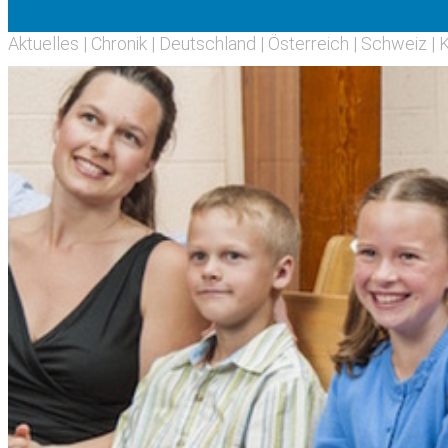
Aktuelles
|
Chronik
|
Deutschland
|
Österreich
|
Schweiz
|