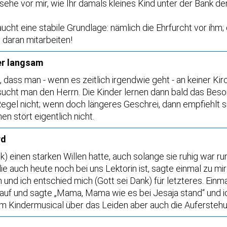
he vor mir, wie Ihr damals kleines Kind unter der Bank dem 
aucht eine stabile Grundlage: nämlich die Ehrfurcht vor ihm;
 daran mitarbeiten!
er langsam
, dass man - wenn es zeitlich irgendwie geht - an keiner Ki
sucht man den Herrn. Die Kinder lernen dann bald das Beso
egel nicht; wenn doch längeres Geschrei, dann empfiehlt s
n stört eigentlich nicht.
rd
) einen starken Willen hatte, auch solange sie ruhig war r
ie auch heute noch bei uns Lektorin ist, sagte einmal zu mi
und ich entschied mich (Gott sei Dank) für letzteres. Einma
uf und sagte „Mama, Mama wie es bei Jesaja stand“ und ic
em Kindermusical über das Leiden aber auch die Auferstehung 