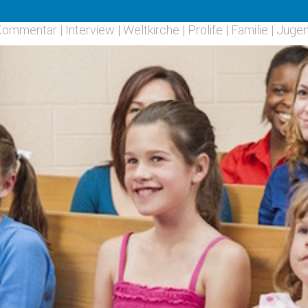
Kommentar
|
Interview
|
Weltkirche
|
Prolife
|
Familie
|
Juge