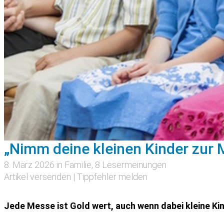
„Nimm deine kleinen Kinder zur 
8. März 2026 in
Familie
, 8 Lesermeinungen
Artikel versenden
|
Tippfehler melden
Jede Messe ist Gold wert, auch wenn dabei kleine Ki