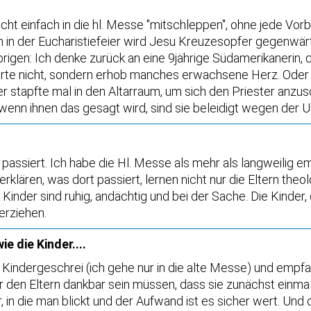
cht einfach in die hl. Messe "mitschleppen", ohne jede Vorb
 in der Eucharistiefeier wird Jesu Kreuzesopfer gegenwärt
Übrigen: Ich denke zurück an eine 9jährige Südamerikanerin, 
 störte nicht, sondern erhob manches erwachsene Herz. Oder 
er stapfte mal in den Altarraum, um sich den Priester anzus
nn ihnen das gesagt wird, sind sie beleidigt wegen der Un
ort passiert. Ich habe die Hl. Messe als mehr als langweilig
klären, was dort passiert, lernen nicht nur die Eltern theo
der sind ruhig, andächtig und bei der Sache. Die Kinder, die
erziehen.
e die Kinder....
indergeschrei (ich gehe nur in die alte Messe) und empfan
 den Eltern dankbar sein müssen, dass sie zunächst einma
in die man blickt und der Aufwand ist es sicher wert. Und 