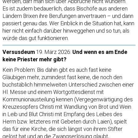
werden, darf man sich über Abbrüche nicht wundern.
Es ist zudem bedauerlich, dass Bischöfe aus anderen
Ländern Brixen ihre Berufungen anvertrauen – und dann
passiert genau das. Wer Einblick in die Situation hat, kann
hier nicht einfach darüber hinweggehen und so tun, als
würde das gut funktionieren.
Versusdeum
19. März 2026:
Und wenn es am Ende
keine Priester mehr gibt?
Kein Problem: Bis dahin gibt es auch fast keine
Gläubigen mehr, zumindest fast keine, die noch den
buchstäblich himmelweiten Unterschied zwischen einer
Hl. Messe und einem Wortgottesdienst mit
Kommunionausteilung kennen (Vergegenwärtigung des
Kreuzesopfers Christi mit Wandlung von Brot und Wein
in Leib und Blut Christi mit Empfang des Leibes des
Herrn bzw. letzteres mit Gebeten durch Laien), spielt
das für eine Kirche, die sich längst von ihrem Stifter
gelöst hat und an die Zwangserlösung glaubt,