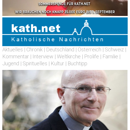
Aktuelles
|
Chronik
|
Deutschland
|
Österreich
|
Schweiz
|
Kommentar
|
Interview
|
Weltkirche
|
Prolife
|
Familie
|
Jugend
|
Spirituelles
|
Kultur
|
Buchtipp