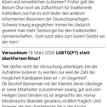
leben und verwirklichen zu können? Früher galt der
Bistum Chur noch als Zufluchtsort für traditionelle
Katholiken, nun hat es sich leider den anderen
reformierten Bistümern der Deutschsprachigen
Schweiz traurig angeglichen. Immer hin, dadurch
gewinnt man mehr Seelsorger bei den traditionellen
Gemeinschaften... Gott nutzt alles zum Guten! Gelobt sei
der Herr!
Versusdeum
18. März 2026:
LGBTQ(P?) statt
überlifertem Ritus?
"Wir dürfen nicht der Versuchung unterliegen, bei der
Aufnahme lockerer zu werden, nur weil die Zahl der
möglichen Kandidaten klein ist – im Gegenteil!“.
Ob Bischof Bonnemain mit der Klientel, deren Ideologie
er seine Mitarbeiter zuzustimmen zwang, gut und vom
Heiligen Geist beraten ist, ist angesichts des Homo-
Missbrauchs Skandals geradezu sträflich fraglich. Und
Priester, die den überlieferten Ritus der Kirche