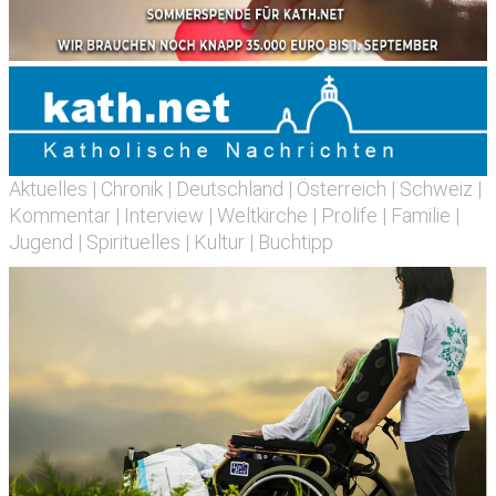
Aktuelles
|
Chronik
|
Deutschland
|
Österreich
|
Schweiz
|
Kommentar
|
Interview
|
Weltkirche
|
Prolife
|
Familie
|
Jugend
|
Spirituelles
|
Kultur
|
Buchtipp