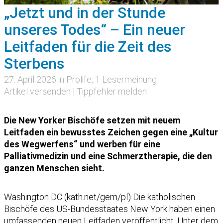
„Jetzt und in der Stunde
unseres Todes“ – Ein neuer
Leitfaden für die Zeit des
Sterbens
27. April 2026 in
Prolife
, 1 Lesermeinung
Artikel versenden
|
Tippfehler melden
Die New Yorker Bischöfe setzen mit neuem
Leitfaden ein bewusstes Zeichen gegen eine „Kultur
des Wegwerfens“ und werben für eine
Palliativmedizin und eine Schmerztherapie, die den
ganzen Menschen sieht.
Washington DC (kath.net/gem/pl) Die katholischen
Bischöfe des US-Bundesstaates New York haben einen
umfassenden neuen Leitfaden veröffentlicht. Unter dem