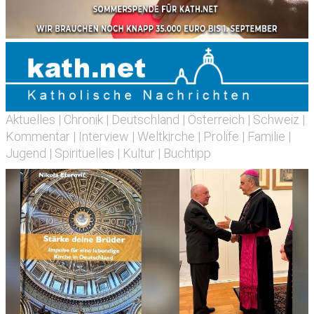
Aktuelles
|
Chronik
|
Deutschland
|
Österreich
|
Schweiz
|
Kommentar
|
Interview
|
Weltkirche
|
Prolife
|
Familie
|
Jugend
|
Spirituelles
|
Kultur
|
Buchtipp