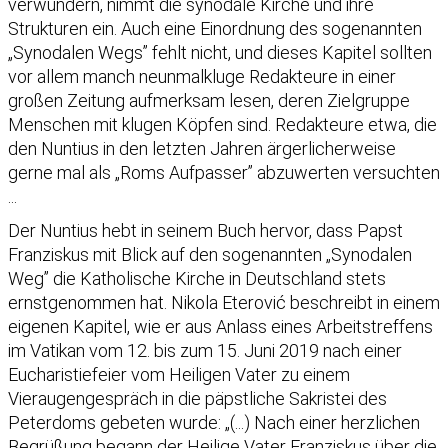
verwundern, nimmt die synodale Kirche und ihre
Strukturen ein. Auch eine Einordnung des sogenannten
„Synodalen Wegs” fehlt nicht, und dieses Kapitel sollten
vor allem manch neunmalkluge Redakteure in einer
großen Zeitung aufmerksam lesen, deren Zielgruppe
Menschen mit klugen Köpfen sind. Redakteure etwa, die
den Nuntius in den letzten Jahren ärgerlicherweise
gerne mal als „Roms Aufpasser” abzuwerten versuchten
...
Der Nuntius hebt in seinem Buch hervor, dass Papst
Franziskus mit Blick auf den sogenannten „Synodalen
Weg” die Katholische Kirche in Deutschland stets
ernstgenommen hat. Nikola Eterović beschreibt in einem
eigenen Kapitel, wie er aus Anlass eines Arbeitstreffens
im Vatikan vom 12. bis zum 15. Juni 2019 nach einer
Eucharistiefeier vom Heiligen Vater zu einem
Vieraugengespräch in die päpstliche Sakristei des
Peterdoms gebeten wurde: „(...) Nach einer herzlichen
Begrüßung begann der Heilige Vater Franziskus über die