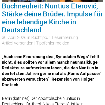
Buchneuheit: Nuntius Eterović,
Stärke deine Brüder. Impulse für
eine lebendige Kirche in
Deutschland
30. April 2026 in
Buchtipp
, 1 Lesermeinung
Artikel versenden
|
Tippfehler melden
„Auch eine Einordnung des ‚Synodalen Wegs‘ fehlt
nicht, dies sollten vor allem manch neunmalkluge
Redakteure aufmerksam lesen, die den Nuntius in
den letzten Jahren gerne mal als ‚Roms Aufpasser‘
abzuwerten versuchten“. Rezension von Holger
Doetsch
Berlin (kath.net) Der Apostolische Nuntius in
Deutschland, Dr. theol. Nikola Eterović, ist kein