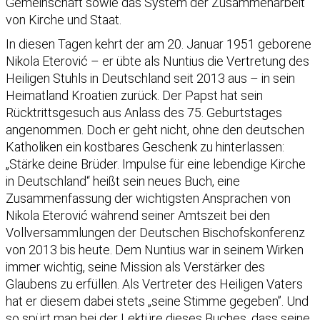
Gemeinschaft sowie das System der Zusammenarbeit
von Kirche und Staat.
In diesen Tagen kehrt der am 20. Januar 1951 geborene
Nikola Eterović – er übte als Nuntius die Vertretung des
Heiligen Stuhls in Deutschland seit 2013 aus – in sein
Heimatland Kroatien zurück. Der Papst hat sein
Rücktrittsgesuch aus Anlass des 75. Geburtstages
angenommen. Doch er geht nicht, ohne den deutschen
Katholiken ein kostbares Geschenk zu hinterlassen:
„Stärke deine Brüder. Impulse für eine lebendige Kirche
in Deutschland“ heißt sein neues Buch, eine
Zusammenfassung der wichtigsten Ansprachen von
Nikola Eterović während seiner Amtszeit bei den
Vollversammlungen der Deutschen Bischofskonferenz
von 2013 bis heute. Dem Nuntius war in seinem Wirken
immer wichtig, seine Mission als Verstärker des
Glaubens zu erfüllen. Als Vertreter des Heiligen Vaters
hat er diesem dabei stets „seine Stimme gegeben”. Und
so spürt man bei der Lektüre dieses Buches, dass seine