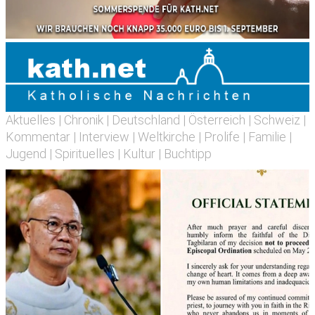
Aktuelles
|
Chronik
|
Deutschland
|
Österreich
|
Schweiz
|
Kommentar
|
Interview
|
Weltkirche
|
Prolife
|
Familie
|
Jugend
|
Spirituelles
|
Kultur
|
Buchtipp