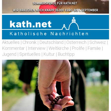
Aktuelles
|
Chronik
|
Deutschland
|
Österreich
|
Schweiz
|
Kommentar
|
Interview
|
Weltkirche
|
Prolife
|
Familie
|
Jugend
|
Spirituelles
|
Kultur
|
Buchtipp