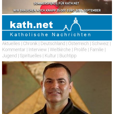
Aktuelles
|
Chronik
|
Deutschland
|
Österreich
|
Schweiz
|
Kommentar
|
Interview
|
Weltkirche
|
Prolife
|
Familie
|
Jugend
|
Spirituelles
|
Kultur
|
Buchtipp