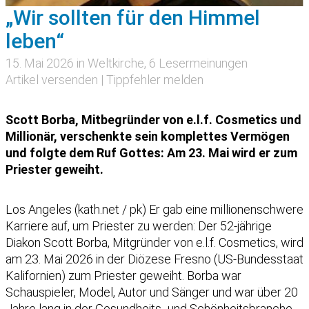
„Wir sollten für den Himmel
leben“
15. Mai 2026 in
Weltkirche
, 6 Lesermeinungen
Artikel versenden
|
Tippfehler melden
Scott Borba, Mitbegründer von e.l.f. Cosmetics und
Millionär, verschenkte sein komplettes Vermögen
und folgte dem Ruf Gottes: Am 23. Mai wird er zum
Priester geweiht.
Los Angeles (kath.net / pk) Er gab eine millionenschwere
Karriere auf, um Priester zu werden: Der 52-jährige
Diakon Scott Borba, Mitgründer von e.l.f. Cosmetics, wird
am 23. Mai 2026 in der Diözese Fresno (US-Bundesstaat
Kalifornien) zum Priester geweiht. Borba war
Schauspieler, Model, Autor und Sänger und war über 20
Jahre lang in der Gesundheits- und Schönheitsbranche