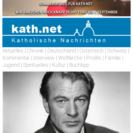
Aktuelles
|
Chronik
|
Deutschland
|
Österreich
|
Schweiz
|
Kommentar
|
Interview
|
Weltkirche
|
Prolife
|
Familie
|
Jugend
|
Spirituelles
|
Kultur
|
Buchtipp