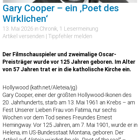
Gary Cooper – ein ‚Poet des
Wirklichen‘
13. Mai 2026 in
Chronik
, 1 Lesermeinung
Artikel versenden
|
Tippfehler melden
Der Filmschauspieler und zweimalige Oscar-
Preisträger wurde vor 125 Jahren geboren. Im Alter
von 57 Jahren trat er in die katholische Kirche ein.
Hollywood (kath.net/Aleteia/jg)
Gary Cooper, einer der größten Hollywood-Ikonen des
20. Jahrhunderts, starb am 13. Mai 1961 an Krebs – am
Fest Unserer Lieben Frau von Fatima, nur sechs
Wochen vor dem Tod seines Freundes Ernest
Hemingway. Vor 125 Jahren, am 7. Mai 1901, wurde er in
Helena, im US-Bundesstaat Montana, geboren. Der
Artikel auf
Aleteia
würdigt ihn als „Poet of the real“ –