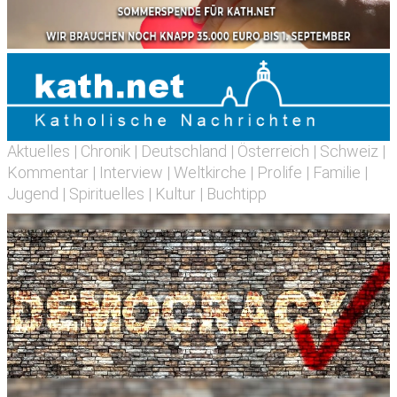
Aktuelles
|
Chronik
|
Deutschland
|
Österreich
|
Schweiz
|
Kommentar
|
Interview
|
Weltkirche
|
Prolife
|
Familie
|
Jugend
|
Spirituelles
|
Kultur
|
Buchtipp