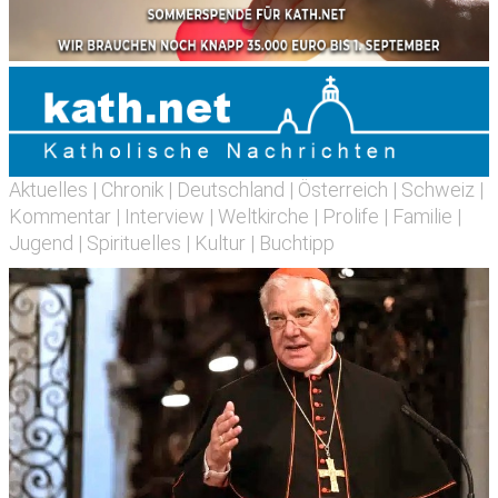
Aktuelles
|
Chronik
|
Deutschland
|
Österreich
|
Schweiz
|
Kommentar
|
Interview
|
Weltkirche
|
Prolife
|
Familie
|
Jugend
|
Spirituelles
|
Kultur
|
Buchtipp