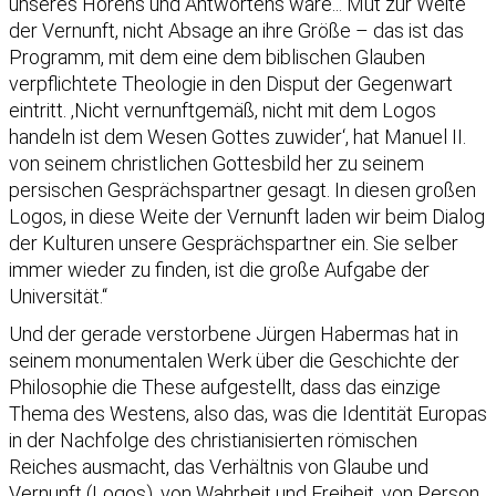
unseres Hörens und Antwortens wäre... Mut zur Weite
der Vernunft, nicht Absage an ihre Größe – das ist das
Programm, mit dem eine dem biblischen Glauben
verpflichtete Theologie in den Disput der Gegenwart
eintritt. ‚Nicht vernunftgemäß, nicht mit dem Logos
handeln ist dem Wesen Gottes zuwider‘, hat Manuel II.
von seinem christlichen Gottesbild her zu seinem
persischen Gesprächspartner gesagt. In diesen großen
Logos, in diese Weite der Vernunft laden wir beim Dialog
der Kulturen unsere Gesprächspartner ein. Sie selber
immer wieder zu finden, ist die große Aufgabe der
Universität.“
Und der gerade verstorbene Jürgen Habermas hat in
seinem monumentalen Werk über die Geschichte der
Philosophie die These aufgestellt, dass das einzige
Thema des Westens, also das, was die Identität Europas
in der Nachfolge des christianisierten römischen
Reiches ausmacht, das Verhältnis von Glaube und
Vernunft (Logos), von Wahrheit und Freiheit, von Person