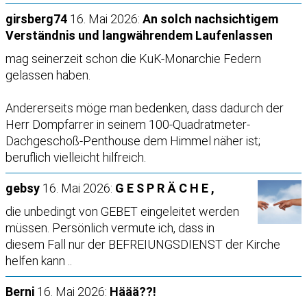
girsberg74
16. Mai 2026:
An solch nachsichtigem
Verständnis und langwährendem Laufenlassen
mag seinerzeit schon die KuK-Monarchie Federn
gelassen haben.
Andererseits möge man bedenken, dass dadurch der
Herr Dompfarrer in seinem 100-Quadratmeter-
Dachgeschoß-Penthouse dem Himmel näher ist;
beruflich vielleicht hilfreich.
gebsy
16. Mai 2026:
G E S P R Ä C H E ,
die unbedingt von GEBET eingeleitet werden
müssen. Persönlich vermute ich, dass in
diesem Fall nur der BEFREIUNGSDIENST der Kirche
helfen kann ..
Berni
16. Mai 2026:
Häää??!