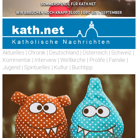
Aktuelles
|
Chronik
|
Deutschland
|
Österreich
|
Schweiz
|
Kommentar
|
Interview
|
Weltkirche
|
Prolife
|
Familie
|
Jugend
|
Spirituelles
|
Kultur
|
Buchtipp