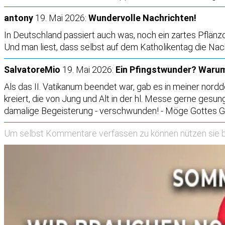
antony
19. Mai 2026:
Wundervolle Nachrichten!
In Deutschland passiert auch was, noch ein zartes Pflänz
Und man liest, dass selbst auf dem Katholikentag die Nac
SalvatoreMio
19. Mai 2026:
Ein Pfingstwunder? Warum
Als das II. Vatikanum beendet war, gab es in meiner nor
kreiert, die von Jung und Alt in der hl. Messe gerne ge
damalige Begeisterung - verschwunden! - Möge Gottes Gei
Um selbst Kommentare verfassen zu können nützen sie b