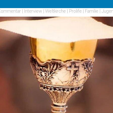
Kommentar
|
Interview
|
Weltkirche
|
Prolife
|
Familie
|
Juge