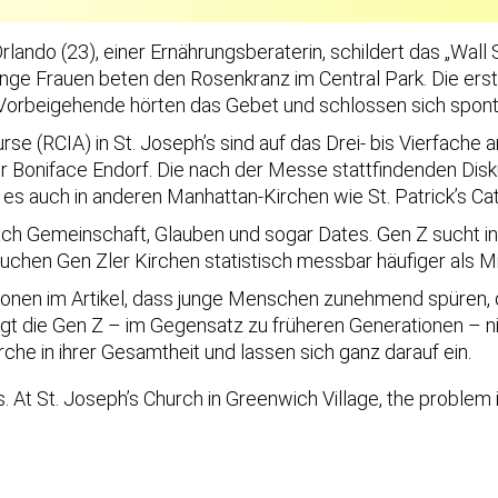
a Orlando (23), einer Ernährungsberaterin, schildert das „Wal
Junge Frauen beten den Rosenkranz im Central Park. Die ers
 Vorbeigehende hörten das Gebet und schlossen sich spont
se (RCIA) in St. Joseph’s sind auf das Drei- bis Vierfache
rer Boniface Endorf. Die nach der Messe stattfindenden D
 es auch in anderen Manhattan-Kirchen wie St. Patrick’s Cat
h Gemeinschaft, Glauben und sogar Dates. Gen Z sucht in e
chen Gen Zler Kirchen statistisch messbar häufiger als M
etonen im Artikel, dass junge Menschen zunehmend spüren, d
neigt die Gen Z – im Gegensatz zu früheren Generationen – 
che in ihrer Gesamtheit und lassen sich ganz darauf ein.
t St. Joseph’s Church in Greenwich Village, the problem is