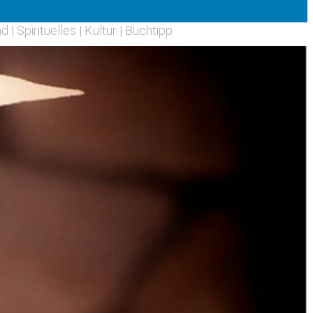
nd
|
Spirituelles
|
Kultur
|
Buchtipp