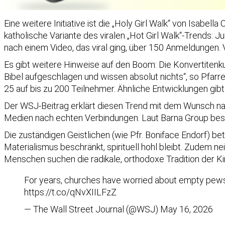
Eine weitere Initiative ist die „Holy Girl Walk“ von Isabell
katholische Variante des viralen „Hot Girl Walk“-Trends: 
nach einem Video, das viral ging, über 150 Anmeldungen.
Es gibt weitere Hinweise auf den Boom: Die Konvertitenkur
Bibel aufgeschlagen und wissen absolut nichts“, so Pfar
25 auf bis zu 200 Teilnehmer. Ähnliche Entwicklungen gibt
Der WSJ-Beitrag erklärt diesen Trend mit dem Wunsch nac
Medien nach echten Verbindungen. Laut Barna Group besu
Die zuständigen Geistlichen (wie Pfr. Boniface Endorf) b
Materialismus beschränkt, spirituell hohl bleibt. Zudem 
Menschen suchen die radikale, orthodoxe Tradition der Kir
For years, churches have worried about empty pews. A
https://t.co/qNvXIILFzZ
— The Wall Street Journal (@WSJ)
May 16, 2026