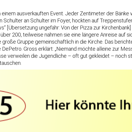
h einem ausverkauften Event. Jeder Zentimeter der Bänke
n Schulter an Schulter im Foyer, hockten auf Treppenstuf
ews“ [Übersetzung ungefähr: Von der Pizza zur Kirchenbank]
ber 200, teilweise nahmen sie eine längere Anreise auf si
roße Gruppe gemeinschaftlich in die Kirche. Das berichtet 
ePetro. Gross erklärt: „Niemand möchte alleine zur Messe 
e verweilen die Jugendliche – oft gut gekleidet – noch s
tauschen.