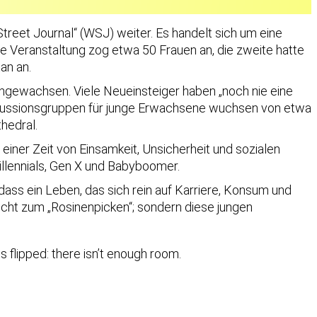
l Street Journal“ (WSJ) weiter. Es handelt sich um eine
te Veranstaltung zog etwa 50 Frauen an, die zweite hatte
an an.
 angewachsen. Viele Neueinsteiger haben „noch nie eine
iskussionsgruppen für junge Erwachsene wuchsen von etwa
hedral.
iner Zeit von Einsamkeit, Unsicherheit und sozialen
illennials, Gen X und Babyboomer.
ass ein Leben, das sich rein auf Karriere, Konsum und
nicht zum „Rosinenpicken“; sondern diese jungen
 flipped: there isn’t enough room.