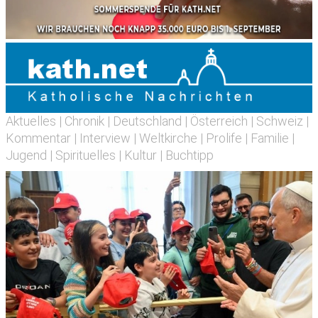
Aktuelles
|
Chronik
|
Deutschland
|
Österreich
|
Schweiz
|
Kommentar
|
Interview
|
Weltkirche
|
Prolife
|
Familie
|
Jugend
|
Spirituelles
|
Kultur
|
Buchtipp