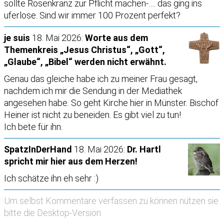
sollte Rosenkranz zur Pflicht machen-…. das ging ins
uferlose. Sind wir immer 100 Prozent perfekt?
je suis
18. Mai 2026:
Worte aus dem
Themenkreis „Jesus Christus“, „Gott“,
„Glaube“, „Bibel“ werden nicht erwähnt.
Genau das gleiche habe ich zu meiner Frau gesagt,
nachdem ich mir die Sendung in der Mediathek
angesehen habe. So geht Kirche hier in Münster. Bischof
Heiner ist nicht zu beneiden. Es gibt viel zu tun!
Ich bete für ihn.
SpatzInDerHand
18. Mai 2026:
Dr. Hartl
spricht mir hier aus dem Herzen!
Ich schätze ihn eh sehr :)
Um selbst Kommentare verfassen zu können nützen sie
bitte die
Desktop-Version
.