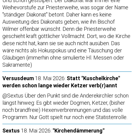
Und schon gestolpert: Der Diakonat war immer eine
Weihevorstufe zur Priesterweihe, was sogar der Name
"ständiger Diakonat" betont. Daher kann es keine
Ausweitung des Diakonats geben, wie ihn Bischof
Wilmer offenbar wünscht. Denn die Priesterweihe
geschieht kraft göttlicher Vollmacht. Dort, wo die Kirche
diese nicht hat, kann sie sie auch nicht ausüben. Das
wäre nichts als Hokuspokus und eine Täuschung der
Gläubigen (immerhin ohne simulierte Hl. Messen oder
Sakramente)
Versusdeum
18. Mai 2026:
Statt "Kuschelkirche"
werden schon lange wieder Ketzer verb(r)annt
@Sextus Über den Punkt sind die Anderekirchler schon
längst hinweg: Es gibt wieder Dogmen, Ketzer, (bisher
noch brandfreie) Hexenverbrennungen und das volle
Programm. Nur Gott spielt nur noch eine Statistenrolle.
Sextus
18. Mai 2026:
"Kirchendämmerung"