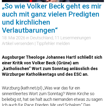
„So wie Volker Beck geht es mir
auch mit ganz vielen Predigten
und kirchlichen
Verlautbarungen“
18. Mai 2026 in
Deutschland
, 11 Lesermeinungen
Artikel versenden
|
Tippfehler melden
Augsburger Theologe Johannes Hartl schließt sich
einer Kritik von Volker Beck (Grüne) am
„katholischen“ Wort zum Sonntag anlässlich des
Würzburger Katholikentags und des ESC an.
Würzburg (kath.net/pl) „Was war das für ein
sinnentleertes Wort zum Sonntag? Wenn Kirche so
beliebig ist, hat sie halt auch niemanden etwas zu sagen.
Ich auch für Pace Frieden, Mir und Schalom.“ Das