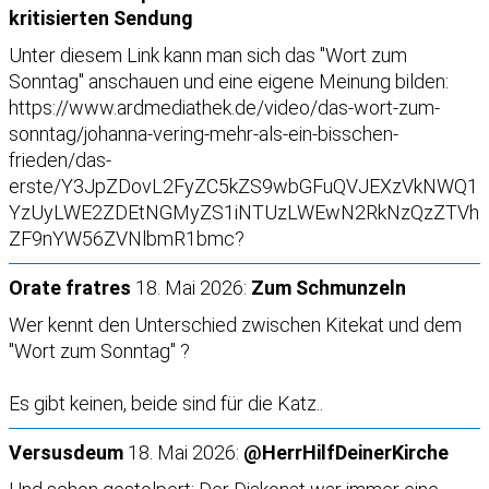
kritisierten Sendung
Unter diesem Link kann man sich das "Wort zum
Sonntag" anschauen und eine eigene Meinung bilden:
https://www.ardmediathek.de/video/das-wort-zum-
sonntag/johanna-vering-mehr-als-ein-bisschen-
frieden/das-
erste/Y3JpZDovL2FyZC5kZS9wbGFuQVJEXzVkNWQ1
YzUyLWE2ZDEtNGMyZS1iNTUzLWEwN2RkNzQzZTVh
ZF9nYW56ZVNlbmR1bmc?
Orate fratres
18. Mai 2026:
Zum Schmunzeln
Wer kennt den Unterschied zwischen Kitekat und dem
"Wort zum Sonntag" ?
Es gibt keinen, beide sind für die Katz..
Versusdeum
18. Mai 2026:
@HerrHilfDeinerKirche