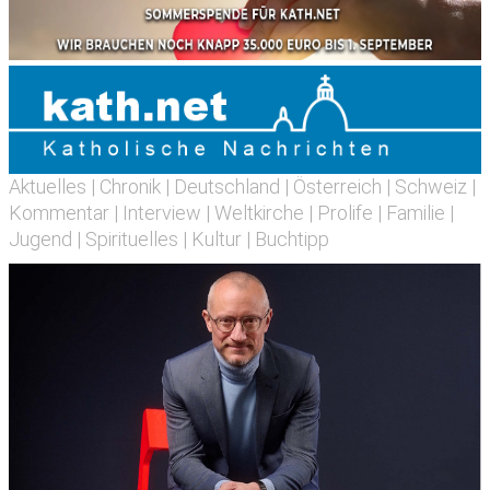
Aktuelles
|
Chronik
|
Deutschland
|
Österreich
|
Schweiz
|
Kommentar
|
Interview
|
Weltkirche
|
Prolife
|
Familie
|
Jugend
|
Spirituelles
|
Kultur
|
Buchtipp