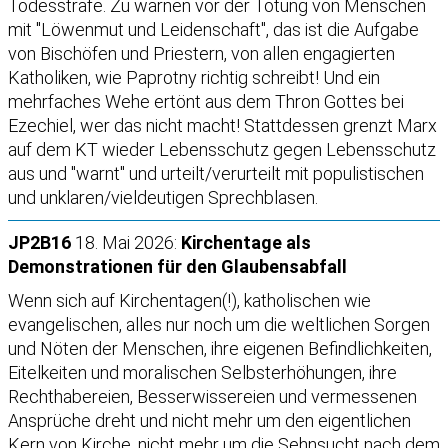
Todesstrafe. Zu warnen vor der Tötung von Menschen
mit "Löwenmut und Leidenschaft", das ist die Aufgabe
von Bischöfen und Priestern, von allen engagierten
Katholiken, wie Paprotny richtig schreibt! Und ein
mehrfaches Wehe ertönt aus dem Thron Gottes bei
Ezechiel, wer das nicht macht! Stattdessen grenzt Marx
auf dem KT wieder Lebensschutz gegen Lebensschutz
aus und "warnt" und urteilt/verurteilt mit populistischen
und unklaren/vieldeutigen Sprechblasen.
JP2B16
18. Mai 2026:
Kirchentage als
Demonstrationen für den Glaubensabfall
Wenn sich auf Kirchentagen(!), katholischen wie
evangelischen, alles nur noch um die weltlichen Sorgen
und Nöten der Menschen, ihre eigenen Befindlichkeiten,
Eitelkeiten und moralischen Selbsterhöhungen, ihre
Rechthabereien, Besserwissereien und vermessenen
Ansprüche dreht und nicht mehr um den eigentlichen
Kern von Kirche, nicht mehr um die Sehnsucht nach dem