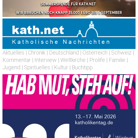
Aktuelles
|
Chronik
|
Deutschland
|
Österreich
|
Schweiz
|
Kommentar
|
Interview
|
Weltkirche
|
Prolife
|
Familie
|
Jugend
|
Spirituelles
|
Kultur
|
Buchtipp