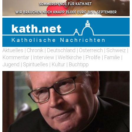
Aktuelles
|
Chronik
|
Deutschland
|
Österreich
|
Schweiz
|
Kommentar
|
Interview
|
Weltkirche
|
Prolife
|
Familie
|
Jugend
|
Spirituelles
|
Kultur
|
Buchtipp