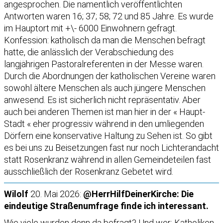
angesprochen. Die namentlich veröffentlichten
Antworten waren 16; 37; 58; 72 und 85 Jahre. Es wurde
im Hauptort mit +\- 6000 Einwohnern gefragt.
Konfession: katholisch da man die Menschen befragt
hatte, die anlässlich der Verabschiedung des
langjährigen Pastoralreferenten in der Messe waren.
Durch die Abordnungen der katholischen Vereine waren
sowohl ältere Menschen als auch jüngere Menschen
anwesend. Es ist sicherlich nicht repräsentativ. Aber
auch bei anderen Themen ist man hier in der « Haupt-
Stadt « eher progressiv während in den umliegenden
Dörfern eine konservative Haltung zu Sehen ist. So gibt
es bei uns zu Beisetzungen fast nur noch Lichterandacht
statt Rosenkranz während in allen Gemeindeteilen fast
ausschließlich der Rosenkranz Gebetet wird.
Wilolf
20. Mai 2026:
@HerrHilfDeinerKirche: Die
eindeutige Straßenumfrage finde ich interessant.
Wie viele wurden denn da befragt? Und wer: Katholiken,