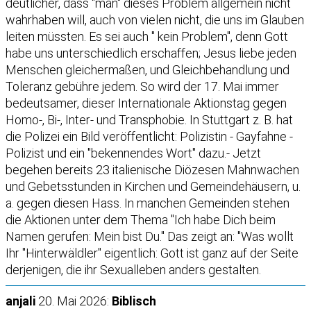
deutlicher, dass "man" dieses Problem allgemein nicht
wahrhaben will, auch von vielen nicht, die uns im Glauben
leiten müssten. Es sei auch " kein Problem", denn Gott
habe uns unterschiedlich erschaffen; Jesus liebe jeden
Menschen gleichermaßen, und Gleichbehandlung und
Toleranz gebühre jedem. So wird der 17. Mai immer
bedeutsamer, dieser Internationale Aktionstag gegen
Homo-, Bi-, Inter- und Transphobie. In Stuttgart z. B. hat
die Polizei ein Bild veröffentlicht: Polizistin - Gayfahne -
Polizist und ein "bekennendes Wort" dazu.- Jetzt
begehen bereits 23 italienische Diözesen Mahnwachen
und Gebetsstunden in Kirchen und Gemeindehäusern, u.
a. gegen diesen Hass. In manchen Gemeinden stehen
die Aktionen unter dem Thema "Ich habe Dich beim
Namen gerufen: Mein bist Du." Das zeigt an: "Was wollt
Ihr "Hinterwäldler" eigentlich: Gott ist ganz auf der Seite
derjenigen, die ihr Sexualleben anders gestalten.
anjali
20. Mai 2026:
Biblisch