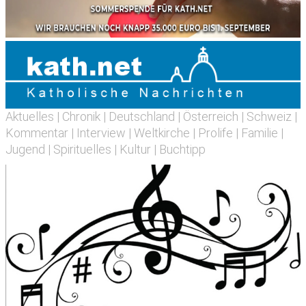
Aktuelles
|
Chronik
|
Deutschland
|
Österreich
|
Schweiz
|
Kommentar
|
Interview
|
Weltkirche
|
Prolife
|
Familie
|
Jugend
|
Spirituelles
|
Kultur
|
Buchtipp