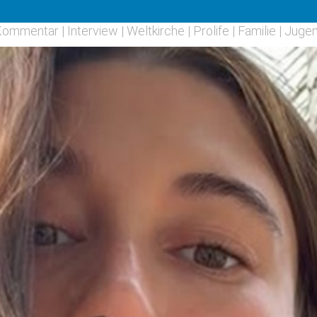
Kommentar
|
Interview
|
Weltkirche
|
Prolife
|
Familie
|
Juge