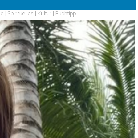
nd
|
Spirituelles
|
Kultur
|
Buchtipp