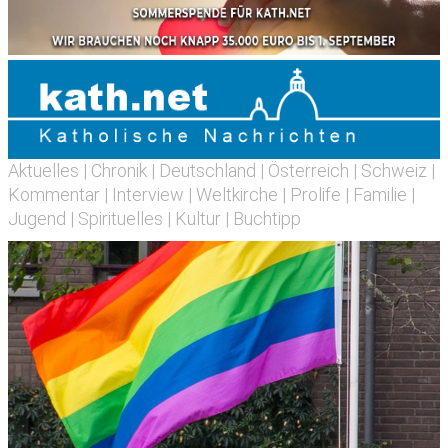
Aktuelles
|
Chronik
|
Deutschland
|
Österreich
|
Schweiz
|
Kommentar
|
Interview
|
Weltkirche
|
Prolife
|
Familie
|
Jugend
|
Spirituelles
|
Kultur
|
Buchtipp