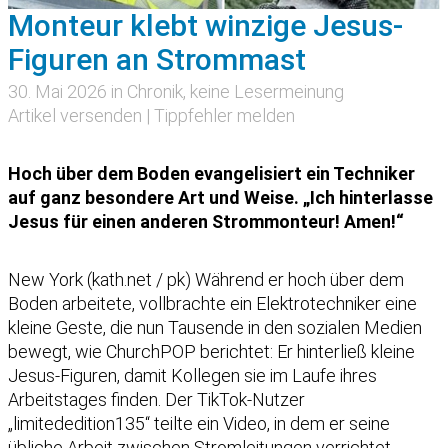
Monteur klebt winzige Jesus-
Figuren an Strommast
30. Mai 2026 in
Chronik
, keine Lesermeinung
Artikel versenden
|
Tippfehler melden
Hoch über dem Boden evangelisiert ein Techniker
auf ganz besondere Art und Weise. „Ich hinterlasse
Jesus für einen anderen Strommonteur! Amen!“
New York (kath.net / pk) Während er hoch über dem
Boden arbeitete, vollbrachte ein Elektrotechniker eine
kleine Geste, die nun Tausende in den sozialen Medien
bewegt, wie ChurchPOP berichtet: Er hinterließ kleine
Jesus-Figuren, damit Kollegen sie im Laufe ihres
Arbeitstages finden. Der TikTok-Nutzer
„limitededition135“ teilte ein Video, in dem er seine
übliche Arbeit zwischen Stromleitungen verrichtet.