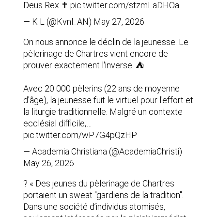
Deus Rex ✝️
pic.twitter.com/stzmLaDHOa
— K L (@Kvnl_AN)
May 27, 2026
On nous annonce le déclin de la jeunesse. Le
pèlerinage de Chartres vient encore de
prouver exactement l'inverse. ⛺
Avec 20 000 pèlerins (22 ans de moyenne
d'âge), la jeunesse fuit le virtuel pour l'effort et
la liturgie traditionnelle. Malgré un contexte
ecclésial difficile,…
pic.twitter.com/wP7G4pQzHP
— Academia Christiana (@AcademiaChristi)
May 26, 2026
? « Des jeunes du pèlerinage de Chartres
portaient un sweat "gardiens de la tradition".
Dans une société d’individus atomisés,