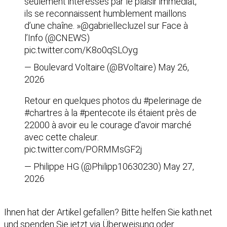
seulement intéressés par le plaisir immédiat,
ils se reconnaissent humblement maillons
d’une chaîne. »
@gabriellecluzel
sur Face à
l’Info (
@CNEWS
)
pic.twitter.com/K8o0qSLOyg
— Boulevard Voltaire (@BVoltaire)
May 26,
2026
Retour en quelques photos du
#pelerinage
de
#chartres
à la
#pentecote
ils étaient près de
22000 à avoir eu le courage d'avoir marché
avec cette chaleur.
pic.twitter.com/PORMMsGF2j
— Philippe HG (@Philipp10630230)
May 27,
2026
Ihnen hat der Artikel gefallen?
Bitte helfen Sie kath.net
und spenden Sie jetzt via Überweisung oder