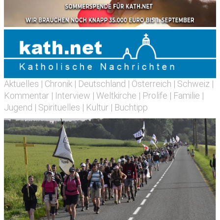
Aktuelles
|
Chronik
|
Deutschland
|
Österreich
|
Schweiz
|
Kommentar
|
Interview
|
Weltkirche
|
Prolife
|
Familie
|
Jugend
|
Spirituelles
|
Kultur
|
Buchtipp