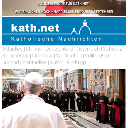
Aktuelles
|
Chronik
|
Deutschland
|
Österreich
|
Schweiz
|
Kommentar
|
Interview
|
Weltkirche
|
Prolife
|
Familie
|
Jugend
|
Spirituelles
|
Kultur
|
Buchtipp