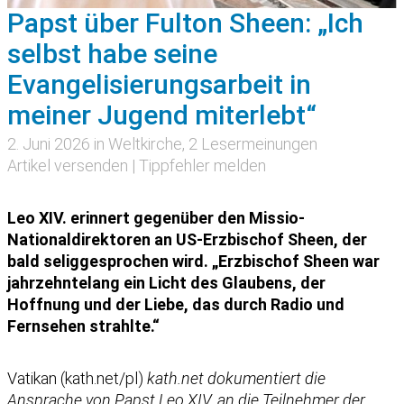
Papst über Fulton Sheen: „Ich
selbst habe seine
Evangelisierungsarbeit in
meiner Jugend miterlebt“
2. Juni 2026 in
Weltkirche
, 2 Lesermeinungen
Artikel versenden
|
Tippfehler melden
Leo XIV. erinnert gegenüber den Missio-
Nationaldirektoren an US-Erzbischof Sheen, der
bald seliggesprochen wird. „Erzbischof Sheen war
jahrzehntelang ein Licht des Glaubens, der
Hoffnung und der Liebe, das durch Radio und
Fernsehen strahlte.“
Vatikan (kath.net/pl)
kath.net dokumentiert die
Ansprache von Papst Leo XIV. an die Teilnehmer der