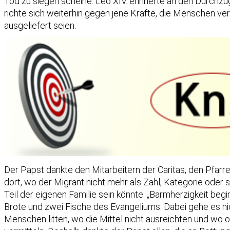
Tod zu siegen scheine. Leo XIV. erinnerte an den Durchz
richte sich weiterhin gegen jene Kräfte, die Menschen v
ausgeliefert seien.
Der Papst dankte den Mitarbeitern der Caritas, den Pfarre
dort, wo der Migrant nicht mehr als Zahl, Kategorie oder 
Teil der eigenen Familie sein könnte. „Barmherzigkeit beg
Brote und zwei Fische des Evangeliums. Dabei gehe es nic
Menschen litten, wo die Mittel nicht ausreichten und w