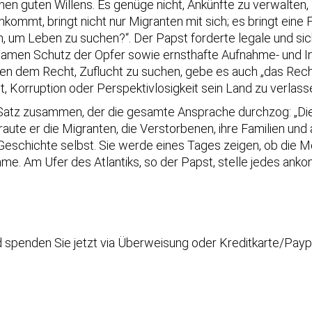
en guten Willens. Es genüge nicht, Ankünfte zu verwalten, 
nkommt, bringt nicht nur Migranten mit sich; es bringt ein
, um Leben zu suchen?“. Der Papst forderte legale und sic
men Schutz der Opfer sowie ernsthafte Aufnahme- und In
ben dem Recht, Zuflucht zu suchen, gebe es auch „das Rec
 Korruption oder Perspektivlosigkeit sein Land zu verlass
 Satz zusammen, der die gesamte Ansprache durchzog: „Die
aute er die Migranten, die Verstorbenen, ihre Familien und
ie Geschichte selbst. Sie werde eines Tages zeigen, ob die
imme. Am Ufer des Atlantiks, so der Papst, stelle jedes a
nd spenden Sie jetzt via Überweisung oder Kreditkarte/Payp