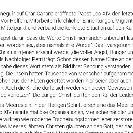
ineguín auf Gran Canaria eröffnete Papst Leo XIV. den letz
or Helfern, Mitarbeitern kirchlicher Einrichtungen, Migran
Mittelpunkt und verband die konkrete Situation auf den Ka
apst daran, dass die Worte Christi niemanden unberührt l
n worden sei, „aber niemals ihre Würde“. Das Evangelium 
Christus in jenen erkannt werde, „die voller Angst, Hunger
 als Nachfolger Petri trägt. Schon dessen Name führe an d
 habe dieses Wort stets als Bild ihrer Sendung verstanden.
ng. Die Inseln hätten Tausende von Menschen aufgenommen
hen aus den Fluten gerettet worden, hier seien aber auch
n. Auch die Kirche dürfe sich weder von diesen Gewässern
de verletzen“. Die Jünger Christi dürften den Ruf der Lei
s Meeres ein. In der Heiligen Schrift erscheine das Meer of
 XIV. nannte mafiöse Organisationen, Menschenhändler und 
wirkten wie moderne Erscheinungsformen jener zerstöreri
t des Meeres lähmen. Christen glaubten an den Gott, der d