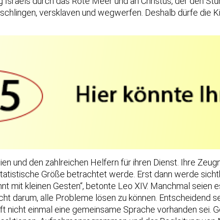
ug Israels durch das Rote Meer und an Christus, der den S
erschlingen, versklaven und wegwerfen. Deshalb dürfe die 
ien und den zahlreichen Helfern für ihren Dienst. Ihre Zeug
statistische Größe betrachtet werde. Erst dann werde sicht
innt mit kleinen Gesten“, betonte Leo XIV. Manchmal seien 
ht darum, alle Probleme lösen zu können. Entscheidend sei
o oft nicht einmal eine gemeinsame Sprache vorhanden sei