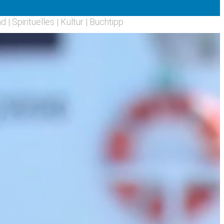
nd
|
Spirituelles
|
Kultur
|
Buchtipp