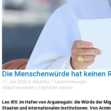
Die Menschenwürde hat keinen 
11. Juni 2026 in
Aktuelles
, 7 Lesermeinungen
Artikel versenden
|
Tippfehler melden
Leo XIV. im Hafen von Arguineguín: die Würde der Mi
Staaten und internationalen Institutionen. Von Armi