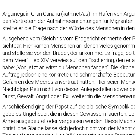
Arguineguín-Gran Canaria (kath.net/as) Im Hafen von Argu
den Vertretern der Aufnahmeeinrichtungen für Migranten. V
stellte er die Frage nach der Würde des Menschen in den 
Ausgehend vom Gleichnis vom Endgericht erinnerte der P
sichtbar. Hier kämen Menschen an, denen vieles genomme
und stelle sie vor den Bruder, der ankomme. Es frage, ob 
dem Meer“. Leo XIV. verwies auf den Fischerring, den er
habe: „Von jetzt an wirst du Menschen fangen“. Die Kirche
Auftrag jedoch eine konkrete und schmerzhafte Bedeutu
Gefahren des Meeres anvertraut hätten. Hier seien Mensc
Nachfolger Petri nicht von diesen Anlegestellen abwende
Durst, Gewalt, Angst oder Exil weiterhin die Menschenwür
Anschließend ging der Papst auf die biblische Symbolik de
gebe es Ungeheuer, die in diesen Gewässern lauerten. Leo
Arme ausgebeutet oder vergessen würden. Diese Mächte 
christliche Glaube lasse sich jedoch nicht von der Mach