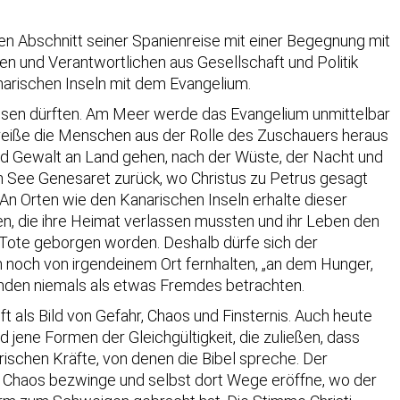
ten Abschnitt seiner Spanienreise mit einer Begegnung mit
ten und Verantwortlichen aus Gesellschaft und Politik
narischen Inseln mit dem Evangelium.
assen dürften. Am Meer werde das Evangelium unmittelbar
reiße die Menschen aus der Rolle des Zuschauers heraus
 und Gewalt an Land gehen, nach der Wüste, der Nacht und
en See Genesaret zurück, wo Christus zu Petrus gesagt
 An Orten wie den Kanarischen Inseln erhalte dieser
, die ihre Heimat verlassen mussten und ihr Leben den
 Tote geborgen worden. Deshalb dürfe sich der
 noch von irgendeinem Ort fernhalten, „an dem Hunger,
denden niemals als etwas Fremdes betrachten.
t als Bild von Gefahr, Chaos und Finsternis. Auch heute
jene Formen der Gleichgültigkeit, die zuließen, dass
schen Kräfte, von denen die Bibel spreche. Der
as Chaos bezwinge und selbst dort Wege eröffne, wo der