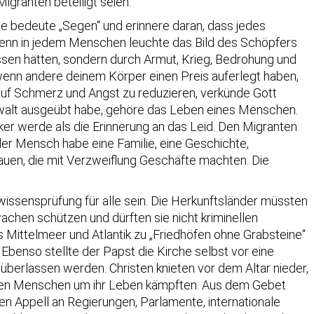
granten beteiligt seien.
me bedeute „Segen“ und erinnere daran, dass jedes
enn in jedem Menschen leuchte das Bild des Schöpfers
assen hätten, sondern durch Armut, Krieg, Bedrohung und
enn andere deinem Körper einen Preis auferlegt haben,
auf Schmerz und Angst zu reduzieren, verkünde Gott
 Gewalt ausgeübt habe, gehöre das Leben eines Menschen.
rker werde als die Erinnerung an das Leid. Den Migranten
er Mensch habe eine Familie, eine Geschichte,
auen, die mit Verzweiflung Geschäfte machten. Die
wissensprüfung für alle sein. Die Herkunftsländer müssten
achen schützen und dürften sie nicht kriminellen
Mittelmeer und Atlantik zu „Friedhöfen ohne Grabsteine“
Ebenso stellte der Papst die Kirche selbst vor eine
berlassen werden. Christen knieten vor dem Altar nieder,
 denen Menschen um ihr Leben kämpften. Aus dem Gebet
nen Appell an Regierungen, Parlamente, internationale