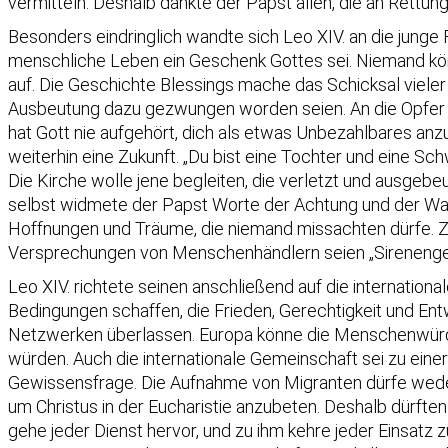
vermitteln. Deshalb dankte der Papst allen, die an Rettu
Besonders eindringlich wandte sich Leo XIV. an die junge
menschliche Leben ein Geschenk Gottes sei. Niemand kö
auf. Die Geschichte Blessings mache das Schicksal vieler 
Ausbeutung dazu gezwungen worden seien. An die Opfer v
hat Gott nie aufgehört, dich als etwas Unbezahlbares an
weiterhin eine Zukunft. „Du bist eine Tochter und eine 
Die Kirche wolle jene begleiten, die verletzt und ausgebe
selbst widmete der Papst Worte der Achtung und der Warn
Hoffnungen und Träume, die niemand missachten dürfe. Zu
Versprechungen von Menschenhändlern seien „Sirenenge
Leo XIV. richtete seinen anschließend auf die internatio
Bedingungen schaffen, die Frieden, Gerechtigkeit und Ent
Netzwerken überlassen. Europa könne die Menschenwürde 
würden. Auch die internationale Gemeinschaft sei zu eine
Gewissensfrage. Die Aufnahme von Migranten dürfe weder 
um Christus in der Eucharistie anzubeten. Deshalb dürft
gehe jeder Dienst hervor, und zu ihm kehre jeder Einsatz 