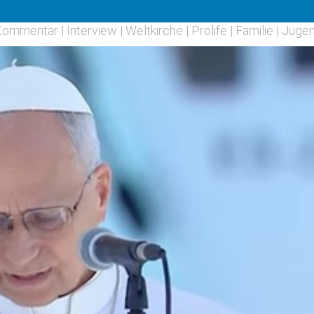
Kommentar
|
Interview
|
Weltkirche
|
Prolife
|
Familie
|
Juge