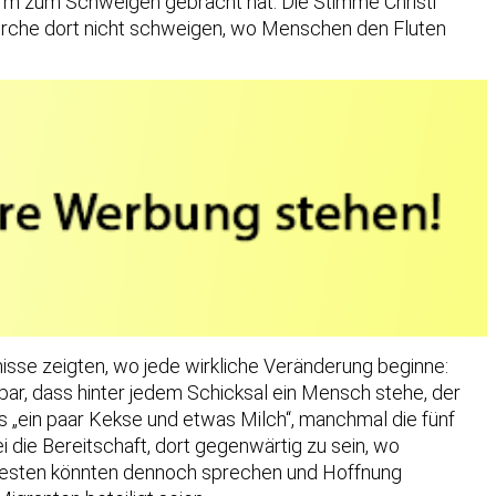
turm zum Schweigen gebracht hat. Die Stimme Christi
Kirche dort nicht schweigen, wo Menschen den Fluten
nisse zeigten, wo jede wirkliche Veränderung beginne:
bar, dass hinter jedem Schicksal ein Mensch stehe, der
es „ein paar Kekse und etwas Milch“, manchmal die fünf
 die Bereitschaft, dort gegenwärtig zu sein, wo
. Gesten könnten dennoch sprechen und Hoffnung