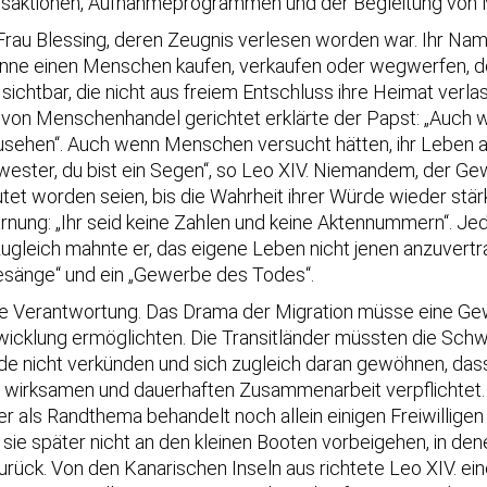
ngsaktionen, Aufnahmeprogrammen und der Begleitung von Mi
 Frau Blessing, deren Zeugnis verlesen worden war. Ihr Na
nne einen Menschen kaufen, verkaufen oder wegwerfen, d
sichtbar, die nicht aus freiem Entschluss ihre Heimat verl
on Menschenhandel gerichtet erklärte der Papst: „Auch w
zusehen“. Auch wenn Menschen versucht hätten, ihr Leben 
Schwester, du bist ein Segen“, so Leo XIV. Niemandem, der
utet worden seien, bis die Wahrheit ihrer Würde wieder stä
ung: „Ihr seid keine Zahlen und keine Aktennummern“. Jed
gleich mahnte er, das eigene Leben nicht jenen anzuvertr
sänge“ und ein „Gewerbe des Todes“.
nale Verantwortung. Das Drama der Migration müsse eine Ge
wicklung ermöglichten. Die Transitländer müssten die Schw
nicht verkünden und sich zugleich daran gewöhnen, dass 
r wirksamen und dauerhaften Zusammenarbeit verpflichtet. 
als Randthema behandelt noch allein einigen Freiwilligen ü
en sie später nicht an den kleinen Booten vorbeigehen, in
zurück. Von den Kanarischen Inseln aus richtete Leo XIV. ei