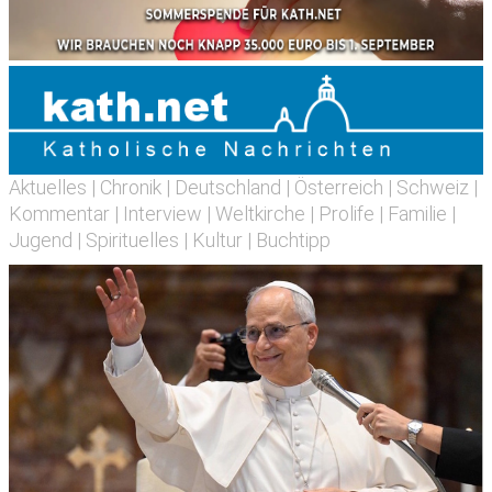
Aktuelles
|
Chronik
|
Deutschland
|
Österreich
|
Schweiz
|
Kommentar
|
Interview
|
Weltkirche
|
Prolife
|
Familie
|
Jugend
|
Spirituelles
|
Kultur
|
Buchtipp