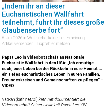
„Indem ihr an dieser
Eucharistischen Wallfahrt
teilnehmt, führt ihr dieses große
Glaubenserbe fort“
6. Juli 2026 in
Weltkirche
, keine Lesermeinung
Artikel versenden
|
Tippfehler melden
Papst Leo in Videobotschaft an Nationale
Eucharistie Wallfahrt in den USA: „Ich ermutige
euch, euer Leben bei der Rückkehr in eure Heimat …
ein tiefes eucharistisches Leben in euren Familien,
Freundeskreisen und Gemeinschaften zu pflegen“ –
VIDEO
Vatikan (kath.net/pl)
kath.net dokumentiert die
Videobotschaft Seiner Heiligkeit Papst Leo XIV.