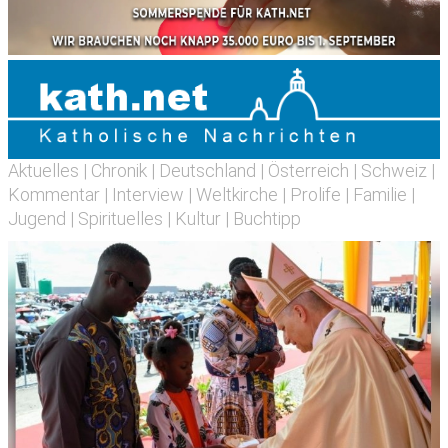
Aktuelles
|
Chronik
|
Deutschland
|
Österreich
|
Schweiz
|
Kommentar
|
Interview
|
Weltkirche
|
Prolife
|
Familie
|
Jugend
|
Spirituelles
|
Kultur
|
Buchtipp